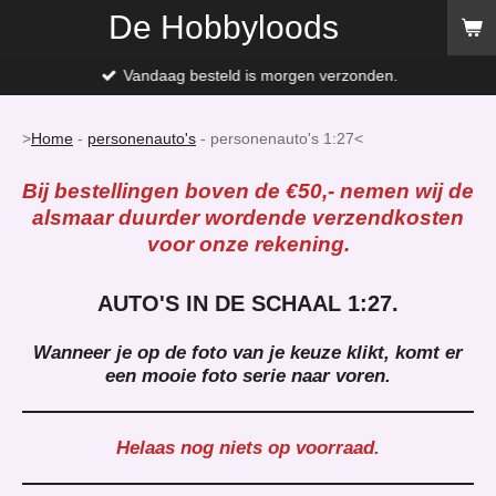
De Hobbyloods
Ga
direct
naar
Vandaag besteld is morgen verzonden.
de
hoofdinhoud
>
Home
-
personenauto's
- personenauto's 1:27<
Bij bestellingen boven de €50,- nemen wij de
alsmaar duurder wordende verzendkosten
voor onze rekening.
AUTO'S IN DE SCHAAL 1:27.
Wanneer
je
op
de
foto
van je keuze klikt, komt er
een mooie foto serie naar voren.
Helaas nog niets op voorraad.