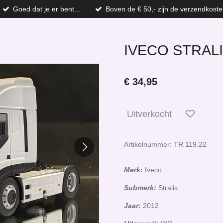
Goed dat je er bent...
Boven de € 50,- zijn de verzendkoste
IVECO STRALI
€ 34,95
Uitverkocht
Artikelnummer:
TR 119.22
Merk:
Iveco
Submerk:
Stralis
Jaar:
2012