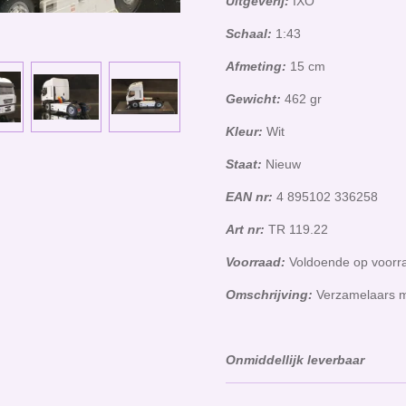
Uitgeverij:
IXO
Schaal:
1:43
Afmeting:
15 cm
Gewicht:
462 gr
Kleur:
Wit
Staat:
Nieuw
EAN nr:
4 895102 336258
Art nr:
TR 119.22
Voorraad:
Voldoende op voor
Omschrijving:
Verzamelaars m
Onmiddellijk leverbaar