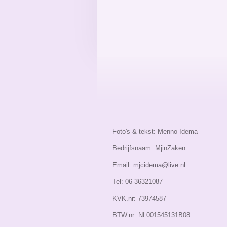
Foto's & tekst: Menno Idema
Bedrijfsnaam: MjinZaken
Email:
mjcidema@live.nl
Tel: 06-36321087
KVK.nr: 73974587
BTW.nr: NL001545131B08