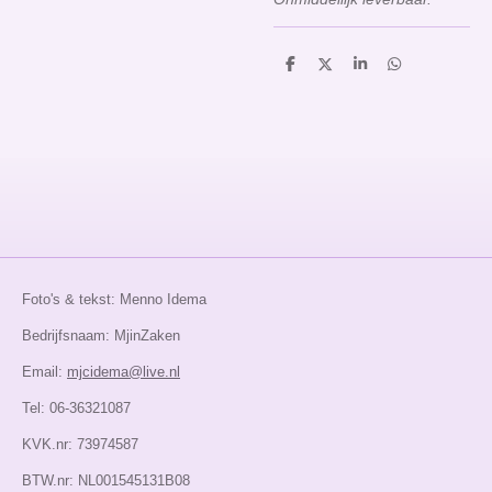
D
D
S
D
e
e
h
e
l
e
a
l
e
l
r
e
n
e
n
Foto's & tekst: Menno Idema
Bedrijfsnaam: MjinZaken
Email:
mjcidema@live.nl
Tel: 06-36321087
KVK.nr: 73974587
BTW.nr: NL001545131B08