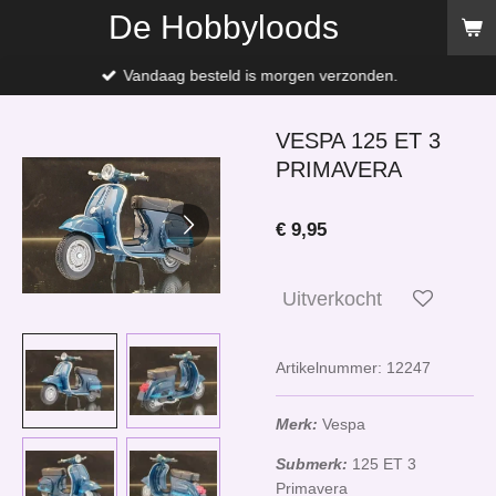
De Hobbyloods
Ga
direct
naar
Vandaag besteld is morgen verzonden.
de
hoofdinhoud
VESPA 125 ET 3
PRIMAVERA
€ 9,95
Uitverkocht
Artikelnummer:
12247
Merk:
Vespa
Submerk:
125 ET 3
Primavera