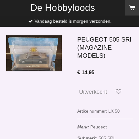
De Hobbyloods
Ga
direct
naar
Vandaag besteld is morgen verzonden.
de
hoofdinhoud
PEUGEOT 505 SRI
(MAGAZINE
MODELS)
€ 14,95
Uitverkocht
Artikelnummer:
LX 50
Merk:
Peugeot
Submerk:
505 SRI