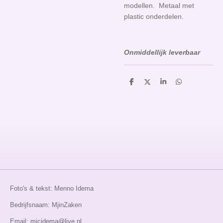
modellen. Metaal met
plastic onderdelen.
Onmiddellijk leverbaar
D
D
S
D
e
e
h
e
l
e
a
l
e
l
r
e
n
e
n
Foto's & tekst: Menno Idema
Bedrijfsnaam: MjinZaken
Email:
mjcidema@live.nl