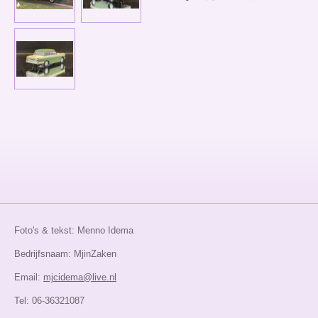
e
e
h
e
l
e
a
l
e
l
r
e
n
e
n
Foto's & tekst: Menno Idema
Bedrijfsnaam: MjinZaken
Email:
mjcidema@live.nl
Tel: 06-36321087