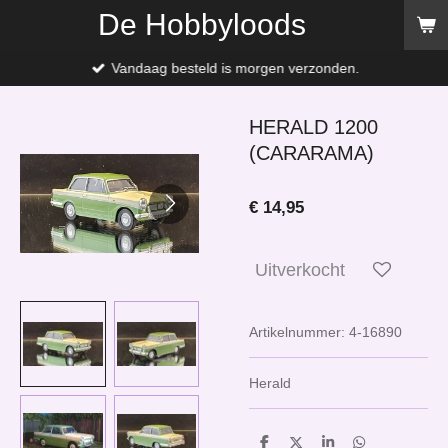
De Hobbyloods
Ga
direct
naar
Vandaag besteld is morgen verzonden.
de
hoofdinhoud
HERALD 1200
(CARARAMA)
€ 14,95
Uitverkocht
Artikelnummer:
4-16890
Herald
D
D
S
D