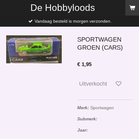
De Hobbyloods
Ga
direct
naar
Vandaag besteld is morgen verzonden.
de
hoofdinhoud
SPORTWAGEN
GROEN (CARS)
€ 1,95
Uitverkocht
Merk:
Sportwagen
Submerk:
Jaar: