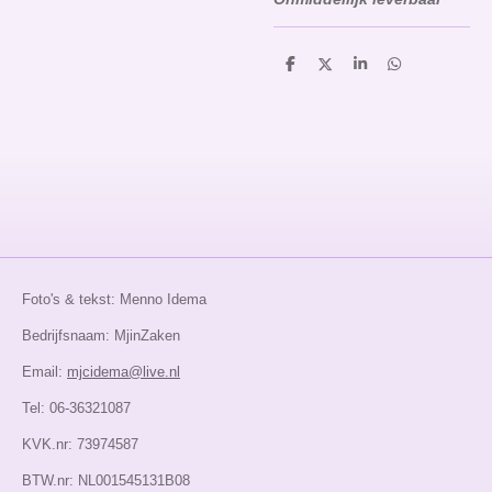
D
D
S
D
e
e
h
e
l
e
a
l
e
l
r
e
n
e
n
Foto's & tekst: Menno Idema
Bedrijfsnaam: MjinZaken
Email:
mjcidema@live.nl
Tel: 06-36321087
KVK.nr: 73974587
BTW.nr: NL001545131B08