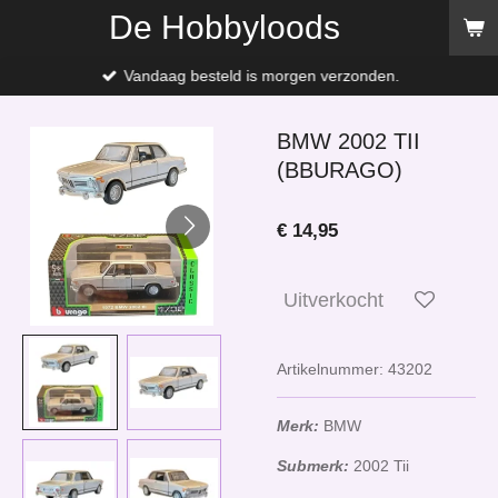
De Hobbyloods
Ga
direct
naar
Vandaag besteld is morgen verzonden.
de
hoofdinhoud
BMW 2002 TII
(BBURAGO)
€ 14,95
Uitverkocht
Artikelnummer:
43202
Merk:
BMW
Submerk:
2002 Tii