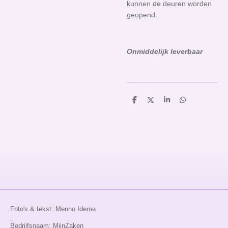
kunnen de deuren worden
geopend.
O
nmiddelijk leverbaar
D
D
S
D
e
e
h
e
l
e
a
l
e
l
r
e
n
e
n
Foto's & tekst: Menno Idema
Bedrijfsnaam: MjinZaken