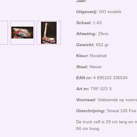
Jaar:
Uitgeverij:
IXO models
Schaal:
1:43
Afmeting:
29cm
Gewicht:
652 gr.
Kleur:
Rood/wit
Staat:
Nieuw
EAN nr:
4 895102 335534
Art nr:
TRF 023 S
Voorraad:
Voldoende op voor
Omschrijving:
Smeal 105 Fire
De truck zelf is 29 cm lang en
84 cm hoog.