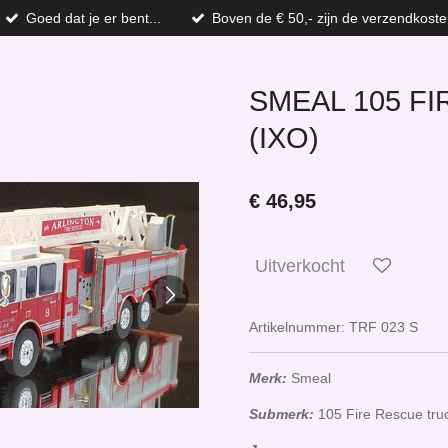
Goed dat je er bent...
Boven de € 50,- zijn de verzendkoste
SMEAL 105 F
(IXO)
€ 46,95
Uitverkocht
Artikelnummer:
TRF 023 S
Merk:
Smeal
Submerk:
105 Fire Rescue tru