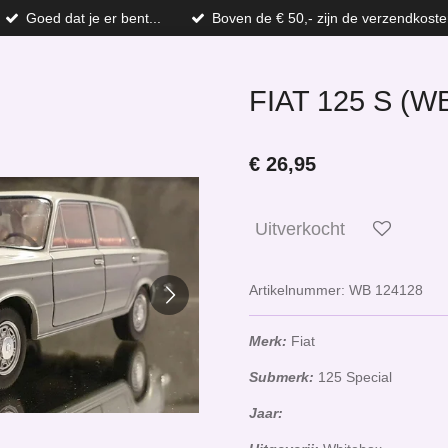
Goed dat je er bent...
Boven de € 50,- zijn de verzendkoste
FIAT 125 S (W
€ 26,95
Uitverkocht
Artikelnummer:
WB 124128
Merk:
Fiat
Submerk:
125 Special
Jaar: