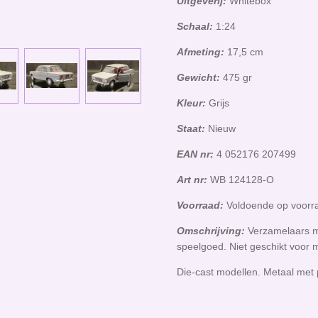
Uitgeverij:
Whitebox
Schaal:
1:24
Afmeting:
17,5 cm
Gewicht:
475 gr
Kleur:
Grijs
Staat:
Nieuw
EAN nr:
4 052176 207499
Art nr:
WB 124128-O
Voorraad:
Voldoende op voor
Omschrijving:
Verzamelaars m
speelgoed. Niet geschikt voor 
Die-cast modellen. Metaal met 