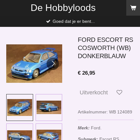
De Hobbyloods
Ga
direct
naar
Goed dat je er bent...
de
hoofdinhoud
FORD ESCORT RS
COSWORTH (WB)
DONKERBLAUW
€ 26,95
Uitverkocht
Artikelnummer:
WB 124089
Merk:
Ford.
Submerk:
Escort RS