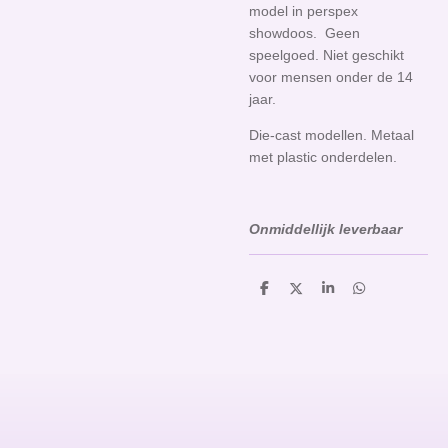
model in perspex
showdoos. Geen
speelgoed. Niet geschikt
voor mensen onder de 14
jaar.
Die-cast modellen. Metaal
met plastic onderdelen.
Onmiddellijk leverbaar
D
D
S
D
e
e
h
e
l
e
a
l
e
l
r
e
n
e
n