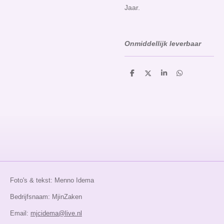
Jaar.
Onmiddellijk leverbaar
D
D
S
D
e
e
h
e
l
e
a
l
e
l
r
e
n
e
n
Foto's & tekst: Menno Idema
Bedrijfsnaam: MjinZaken
Email:
mjcidema@live.nl