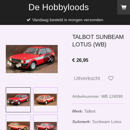
De Hobbyloods
Ga
direct
naar
Vandaag besteld is morgen verzonden.
de
hoofdinhoud
TALBOT SUNBEAM
LOTUS (WB)
€ 26,95
Uitverkocht
Artikelnummer:
WB 124090
Merk:
Talbot
Submerk:
Sunbeam Lotus