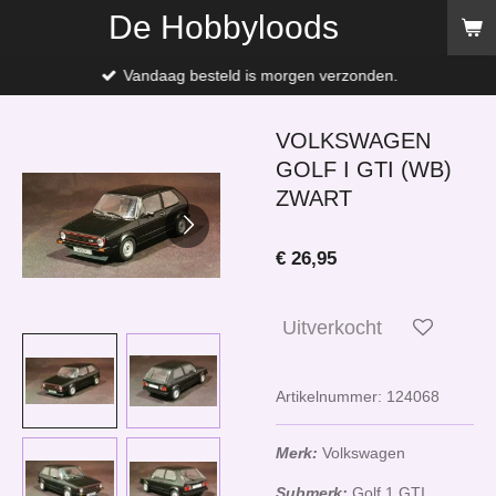
De Hobbyloods
Ga
direct
naar
Vandaag besteld is morgen verzonden.
de
hoofdinhoud
VOLKSWAGEN
GOLF I GTI (WB)
ZWART
€ 26,95
Uitverkocht
Artikelnummer:
124068
Merk:
Volkswagen
Submerk:
Golf 1 GTI