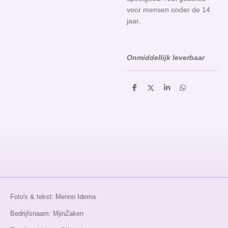
voor mensen onder de 14
jaar.
Onmiddellijk leverbaar
D
D
S
D
e
e
h
e
l
e
a
l
e
l
r
e
n
e
n
Foto's & tekst: Menno Idema
Bedrijfsnaam: MjinZaken