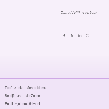
O
nmiddelijk leverbaar
D
D
S
D
e
e
h
e
l
e
a
l
e
l
r
e
n
e
n
Foto's & tekst: Menno Idema
Bedrijfsnaam: MjinZaken
Email:
mjcidema@live.nl