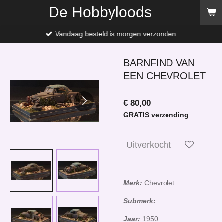
De Hobbyloods
Ga
direct
naar
Vandaag besteld is morgen verzonden.
de
hoofdinhoud
BARNFIND VAN
EEN CHEVROLET
€ 80,00
GRATIS verzending
Uitverkocht
Merk:
Chevrolet
Submerk:
Jaar:
1950