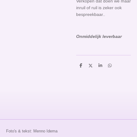
Verkopen dat doen we maar
inruil of ruil is zeker ook
bespreekbaar..
O
nmiddelijk leverbaar
D
D
S
D
e
e
h
e
l
e
a
l
e
l
r
e
n
e
n
Foto's & tekst: Menno Idema