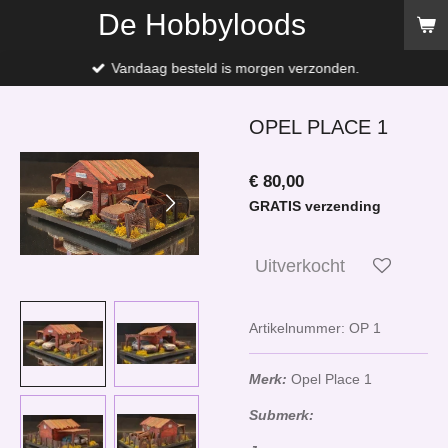
De Hobbyloods
Ga
direct
naar
Vandaag besteld is morgen verzonden.
de
hoofdinhoud
OPEL PLACE 1
€ 80,00
GRATIS verzending
Uitverkocht
Artikelnummer:
OP 1
Merk:
Opel Place 1
Submerk: