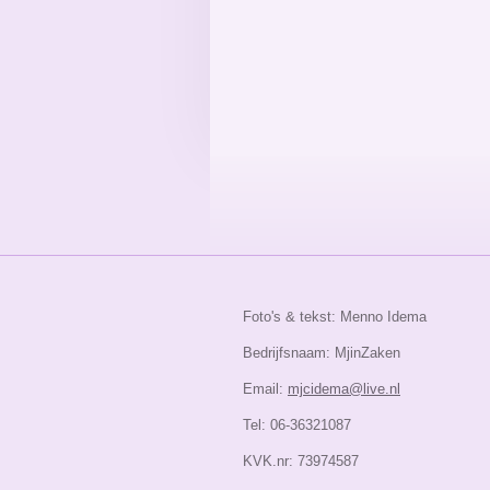
Foto's & tekst: Menno Idema
Bedrijfsnaam: MjinZaken
Email:
mjcidema@live.nl
Tel: 06-36321087
KVK.nr: 73974587