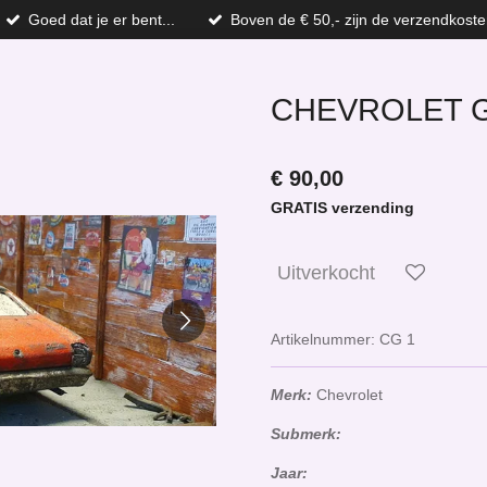
Goed dat je er bent...
Boven de € 50,- zijn de verzendkoste
CHEVROLET 
€ 90,00
GRATIS verzending
Uitverkocht
Artikelnummer:
CG 1
Merk:
Chevrolet
Submerk:
Jaar: