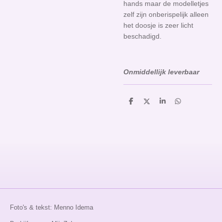
hands maar de modelletjes
zelf zijn onberispelijk alleen
het doosje is zeer licht
beschadigd.
Onmiddellijk leverbaar
D
D
S
D
e
e
h
e
l
e
a
l
e
l
r
e
n
e
n
Foto's & tekst: Menno Idema