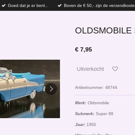
Goed dat je er bent...
Boven de € 50,- zijn de verzendkoste
OLDSMOBILE 
€ 7,95
Uitverkocht
Artikelnummer:
48744
Merk:
Oldsmobile
Submerk:
Super 88
Jaar:
1955