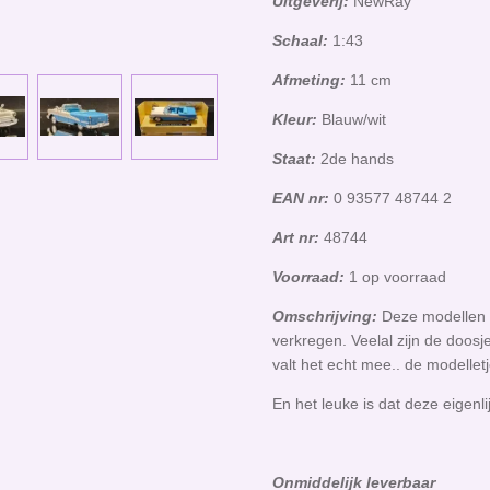
Uitgeverij:
NewRay
Schaal:
1:43
Afmeting:
11 cm
Kleur:
Blauw/wit
Staat:
2de hands
EAN nr:
0 93577 48744 2
Art nr:
48744
Voorraad:
1 op voorraad
Omschrijving:
Deze modellen z
verkregen. Veelal zijn de doosj
valt het echt mee.. de modelletj
En het leuke is dat deze eigenli
O
nmiddelijk leverbaar