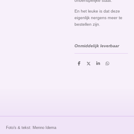
onberispelijke staat.
En het leuke is dat deze
eigenlijk nergens meer te
bestellen zijn.
O
nmiddelijk leverbaar
D
D
S
D
e
e
h
e
l
e
a
l
e
l
r
e
n
e
n
Foto's & tekst: Menno Idema