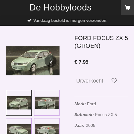
De Hobbyloods
Ga
direct
naar
Vandaag besteld is morgen verzonden.
de
hoofdinhoud
FORD FOCUS ZX 5
(GROEN)
€ 7,95
Uitverkocht
Merk:
Ford
Submerk:
Focus ZX 5
Jaar:
2005