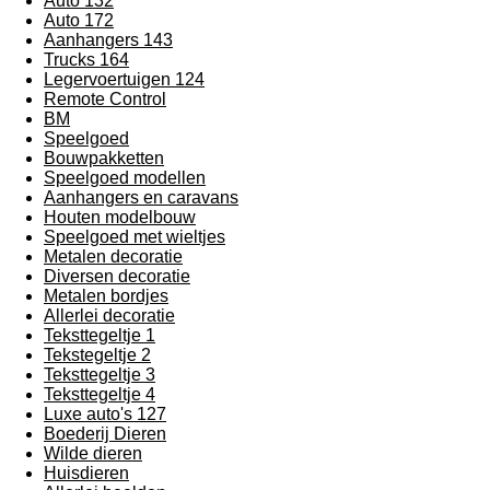
Auto 132
Auto 172
Aanhangers 143
Trucks 164
Legervoertuigen 124
Remote Control
BM
Speelgoed
Bouwpakketten
Speelgoed modellen
Aanhangers en caravans
Houten modelbouw
Speelgoed met wieltjes
Metalen decoratie
Diversen decoratie
Metalen bordjes
Allerlei decoratie
Teksttegeltje 1
Tekstegeltje 2
Teksttegeltje 3
Teksttegeltje 4
Luxe auto's 127
Boederij Dieren
Wilde dieren
Huisdieren