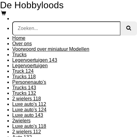
De Hobbyloods
Ga
direct
naar
de
hoofdinhoud
Home
Over ons
Voorwoord over miniatuur Modellen
Trucks
Legervoertuigen 143
Legervoertuigen
Truck 124
Trucks 118
Personenauto's
Trucks 143
Trucks 132
2 wielers 118
Luxe auto's 112
Luxe auto's 124
Luxe auto 143
2wielers
Luxe auto's 118
2 wielers 112