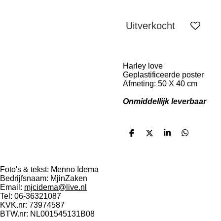
Uitverkocht
Harley love
Geplastificeerde poster
Afmeting: 50 X 40 cm
Onmiddellijk leverbaar
D
D
S
D
e
e
h
e
l
e
a
l
e
l
r
e
n
e
n
Foto's & tekst: Menno Idema
Bedrijfsnaam: MjinZaken
Email:
mjcidema@live.nl
Tel: 06-36321087
KVK.nr: 73974587
BTW.nr: NL001545131B08