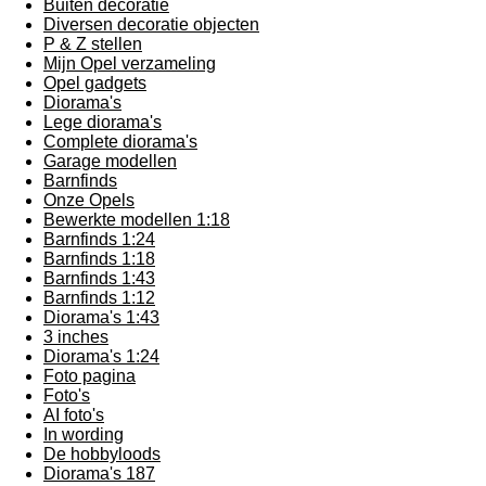
Buiten decoratie
Diversen decoratie objecten
P & Z stellen
Mijn Opel verzameling
Opel gadgets
Diorama's
Lege diorama's
Complete diorama's
Garage modellen
Barnfinds
Onze Opels
Bewerkte modellen 1:18
Barnfinds 1:24
Barnfinds 1:18
Barnfinds 1:43
Barnfinds 1:12
Diorama's 1:43
3 inches
Diorama's 1:24
Foto pagina
Foto's
AI foto's
In wording
De hobbyloods
Diorama's 187