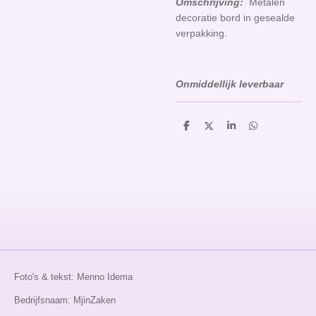
Omschrijving:
Metalen
decoratie bord in gesealde
verpakking.
Onmiddellijk leverbaar
D
D
S
D
e
e
h
e
l
e
a
l
e
l
r
e
n
e
n
Foto's & tekst: Menno Idema
Bedrijfsnaam: MjinZaken