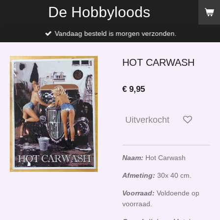
De Hobbyloods
Ga
direct
naar
Vandaag besteld is morgen verzonden.
de
hoofdinhoud
HOT CARWASH
€ 9,95
Uitverkocht
Naam:
Hot Carwash
Afmeting:
30x 40 cm.
Voorraad:
Voldoende op
voorraad.