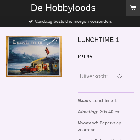
De Hobbyloods
Ga
direct
naar
Vandaag besteld is morgen verzonden.
de
hoofdinhoud
LUNCHTIME 1
€ 9,95
Uitverkocht
Naam:
Lunchtime 1
Afmeting:
30x 40 cm.
Voorraad:
Beperkt op
voorraad.