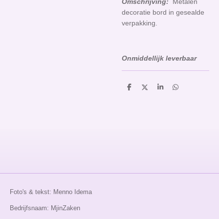
Omschrijving:
Metalen
decoratie bord in gesealde
verpakking.
Onmiddellijk leverbaar
D
D
S
D
e
e
h
e
l
e
a
l
e
l
r
e
n
e
n
Foto's & tekst: Menno Idema
Bedrijfsnaam: MjinZaken