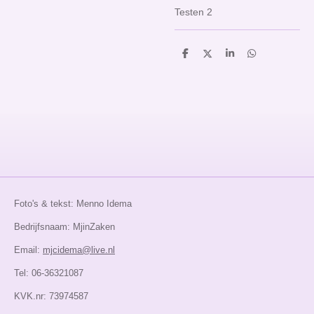
Testen 2
D
D
S
D
e
e
h
e
l
e
a
l
e
l
r
e
n
e
n
Foto's & tekst: Menno Idema
Bedrijfsnaam: MjinZaken
Email:
mjcidema@live.nl
Tel: 06-36321087
KVK.nr: 73974587