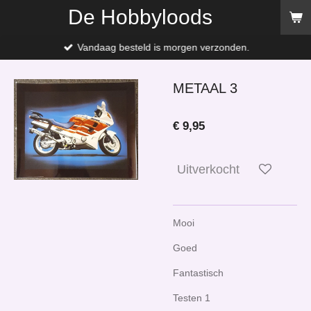
De Hobbyloods
Ga
direct
naar
Vandaag besteld is morgen verzonden.
de
hoofdinhoud
METAAL 3
€ 9,95
Uitverkocht
Mooi
Goed
Fantastisch
Testen 1