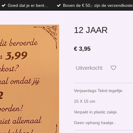
Goed dat je er bent...
Boven de € 50,- zijn de verzendkoste
12 JAAR
€ 3,95
Uitverkocht
Verjaardags Tekst tegeltje.
15 X 15 cm
Verpakt in plastic zakje.
Geen ophang haakje..