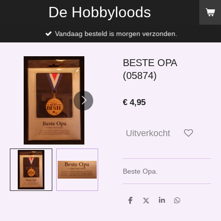
De Hobbyloods
Ga
direct
naar
Vandaag besteld is morgen verzonden.
de
hoofdinhoud
BESTE OPA
(05874)
€ 4,95
Uitverkocht
Beste Opa.
D
D
S
D
e
e
h
e
l
e
a
l