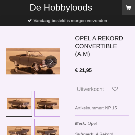
De Hobbyloods
Ga
direct
naar
Vandaag besteld is morgen verzonden.
de
hoofdinhoud
OPEL A REKORD
CONVERTIBLE
(A.M)
€ 21,95
Uitverkocht
Artikelnummer:
NP 15
Merk:
Opel
Submerk:
A Rekord