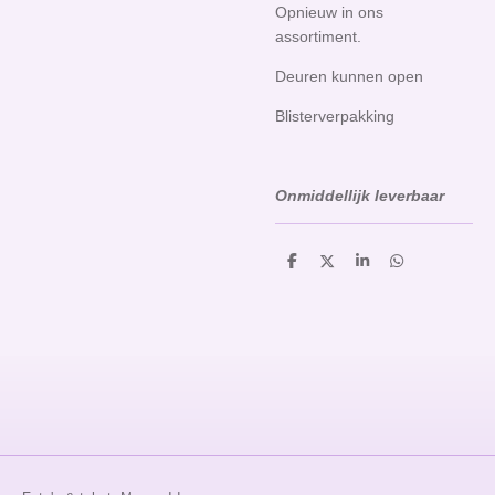
Opnieuw in ons
assortiment.
Deuren kunnen open
Blisterverpakking
Onmiddellijk leverbaar
D
D
S
D
e
e
h
e
l
e
a
l
e
l
r
e
n
e
n