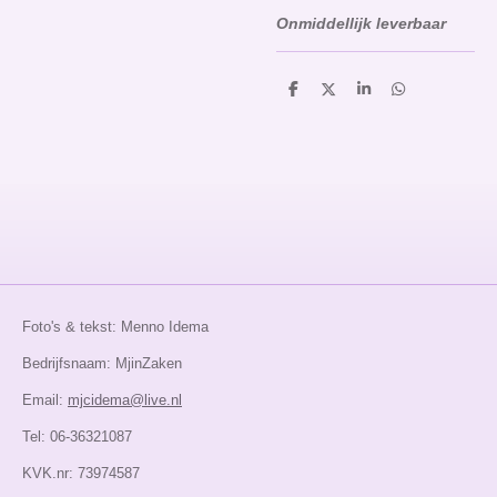
Onmiddellijk leverbaar
D
D
S
D
e
e
h
e
l
e
a
l
e
l
r
e
n
e
n
Foto's & tekst: Menno Idema
Bedrijfsnaam: MjinZaken
Email:
mjcidema@live.nl
Tel: 06-36321087
KVK.nr: 73974587