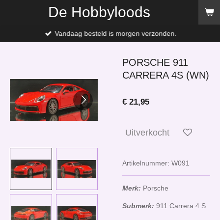
De Hobbyloods
Ga
direct
naar
Vandaag besteld is morgen verzonden.
de
hoofdinhoud
PORSCHE 911
CARRERA 4S (WN)
€ 21,95
Uitverkocht
Artikelnummer:
W091
Merk:
Porsche
Submerk:
911 Carrera 4 S