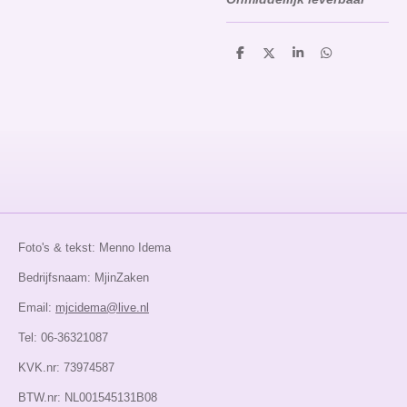
D
D
S
D
e
e
h
e
l
e
a
l
e
l
r
e
n
e
n
Foto's & tekst: Menno Idema
Bedrijfsnaam: MjinZaken
Email:
mjcidema@live.nl
Tel: 06-36321087
KVK.nr: 73974587
BTW.nr: NL001545131B08