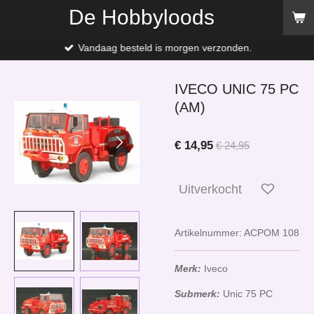
De Hobbyloods
Ga
direct
naar
Vandaag besteld is morgen verzonden.
de
hoofdinhoud
IVECO UNIC 75 PC
(AM)
€ 14,95
€ 24,95
Uitverkocht
Artikelnummer:
ACPOM 108
Merk:
Iveco
Submerk:
Unic 75 PC