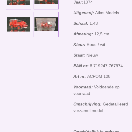
Jaar:
1974
Uitgeverij:
Atlas Models
Schaal:
1:43
Afmeting:
12,5 cm
Kleur:
Rood / wit
Staat:
Nieuw
EAN nr:
8 719247 767974
Art nr:
ACPOM 108
Voorraad:
Voldoende op
voorraad
Omschrijving:
Gedetailleerd
verzamel model.
Onmiddellijk leverbaar