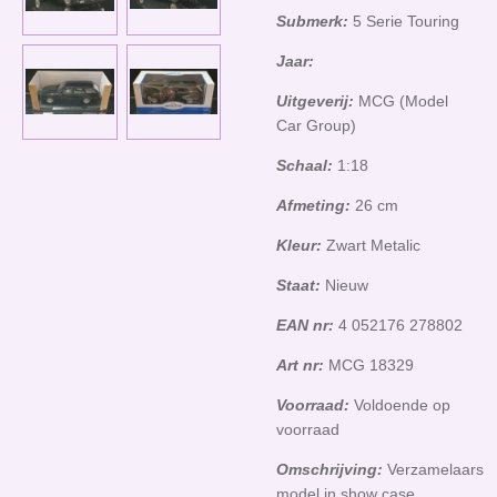
Submerk:
5 Serie Touring
Jaar:
Uitgeverij:
MCG (Model
Car Group)
Schaal:
1:18
Afmeting:
26 cm
Kleur:
Zwart Metalic
Staat:
Nieuw
EAN nr:
4 052176 278802
Art nr:
MCG 18329
Voorraad:
Voldoende op
voorraad
Omschrijving:
Verzamelaars
model in show case.