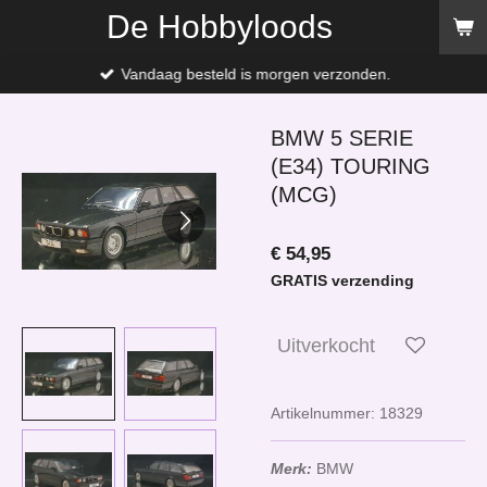
De Hobbyloods
Ga
direct
naar
Vandaag besteld is morgen verzonden.
de
hoofdinhoud
BMW 5 SERIE
(E34) TOURING
(MCG)
€ 54,95
GRATIS verzending
Uitverkocht
Artikelnummer:
18329
Merk:
BMW