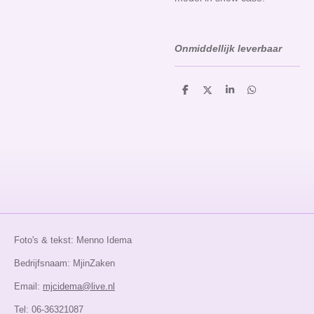
Onmiddellijk leverbaar
D
D
S
D
e
e
h
e
l
e
a
l
e
l
r
e
n
e
n
Foto's & tekst: Menno Idema
Bedrijfsnaam: MjinZaken
Email:
mjcidema@live.nl
Tel: 06-36321087