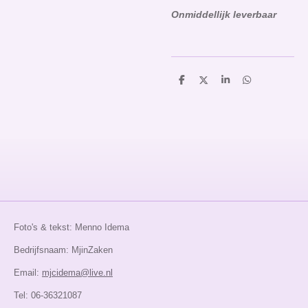
Onmiddellijk leverbaar
D
D
S
D
e
e
h
e
l
e
a
l
e
l
r
e
n
e
n
Foto's & tekst: Menno Idema
Bedrijfsnaam: MjinZaken
Email:
mjcidema@live.nl
Tel: 06-36321087