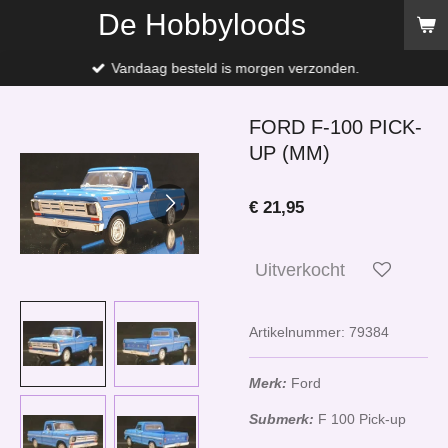
De Hobbyloods
Ga
direct
naar
Vandaag besteld is morgen verzonden.
de
hoofdinhoud
FORD F-100 PICK-
UP (MM)
€ 21,95
Uitverkocht
Artikelnummer:
79384
Merk:
Ford
Submerk:
F 100 Pick-up