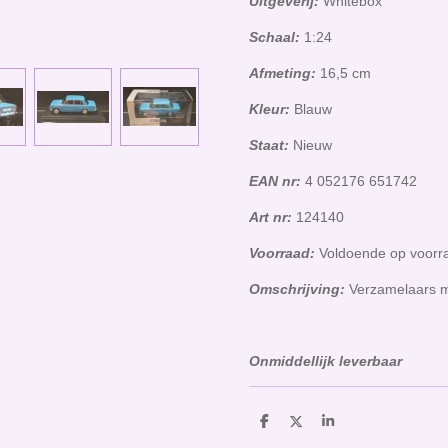
Uitgeverij:
Whitebox
Schaal:
1:24
Afmeting:
16,5 cm
Kleur:
Blauw
Staat:
Nieuw
EAN nr:
4 052176 651742
Art nr:
124140
Voorraad:
Voldoende op voor
Omschrijving:
Verzamelaars m
Onmiddellijk leverbaar
D
D
S
e
e
h