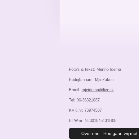
Foto's & tekst: Menno Idema
Bedrijfsnaam: MjinZaken
Email:
mjcidema@live.nl
Tel: 06-36321087
KVK.nr: 73974587
BTW.nr: NL001545131B08
Over ons - Hoe gaan wij met