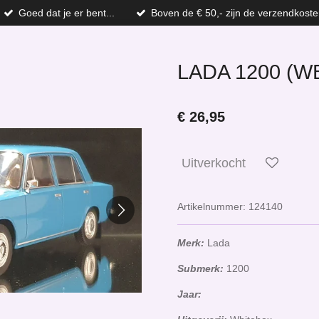
Goed dat je er bent...
Boven de € 50,- zijn de verzendkoste
LADA 1200 (W
€ 26,95
Uitverkocht
Artikelnummer:
124140
Merk:
Lada
Submerk:
1200
Jaar: