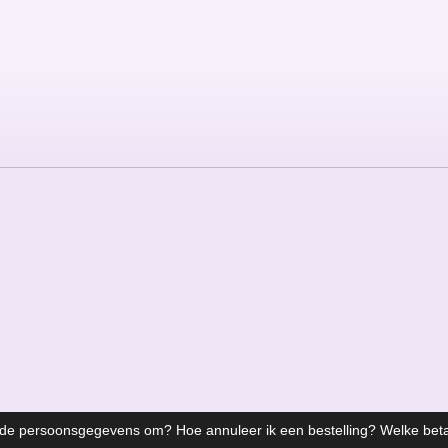
l
e
a
e
l
r
n
e
 de persoonsgegevens om? Hoe annuleer ik een bestelling? Welke bet