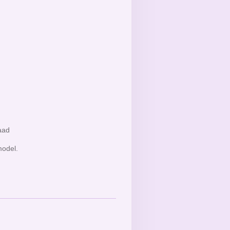
raad
odel.