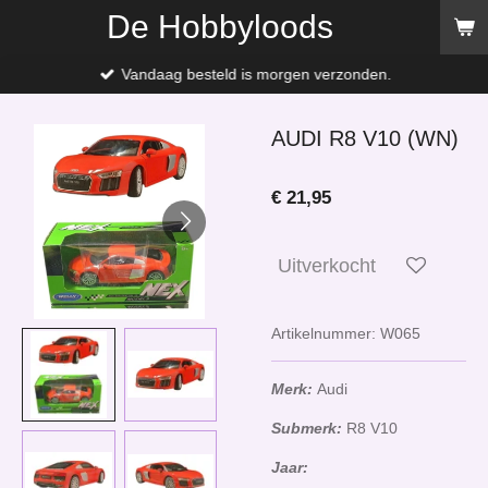
De Hobbyloods
Ga
direct
naar
Vandaag besteld is morgen verzonden.
de
hoofdinhoud
AUDI R8 V10 (WN)
€ 21,95
Uitverkocht
Artikelnummer:
W065
Merk:
Audi
Submerk:
R8 V10
Jaar: