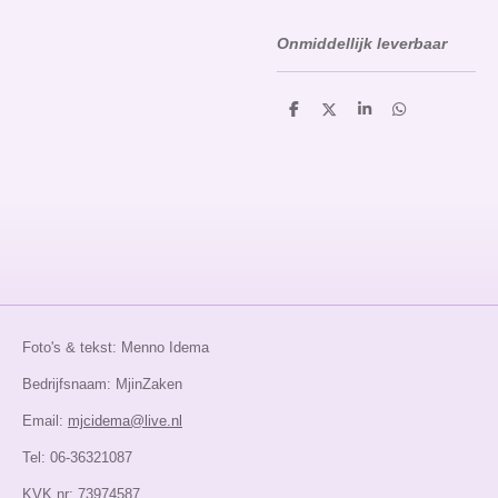
Onmiddellijk leverbaar
D
D
S
D
e
e
h
e
l
e
a
l
e
l
r
e
n
e
n
Foto's & tekst: Menno Idema
Bedrijfsnaam: MjinZaken
Email:
mjcidema@live.nl
Tel: 06-36321087
KVK.nr: 73974587