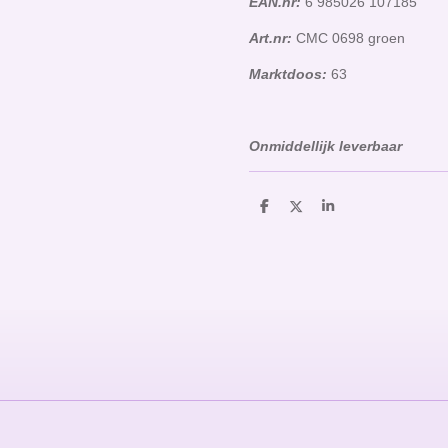
EAN.nr:
6 985026 107185
Art.nr:
CMC 0698 groen
Marktdoos:
63
Onmiddellijk leverbaar
D
D
S
e
e
h
l
e
a
e
l
r
n
e