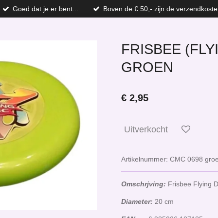
Goed dat je er bent...
Boven de € 50,- zijn de verzendkoste
FRISBEE (FLY
GROEN
€ 2,95
Uitverkocht
Artikelnummer:
CMC 0698 gro
Omschrjving:
Frisbee Flying 
Diameter:
20 cm