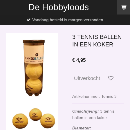
De Hobbyloods
Ga
direct
naar
Vandaag besteld is morgen verzonden.
de
hoofdinhoud
3 TENNIS BALLEN
IN EEN KOKER
€ 4,95
Uitverkocht
Artikelnummer:
Tennis 3
Omschrjving:
3 tennis
ballen in een koker
Diameter: