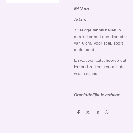
EAN.nr:
Art.nr:
3 Stevige tennis ballen in
een koker met een diameter
van 6 cm. Voor spel, sport
of de hond.
En wat we laatst hoorde dat
iemand ze kocht voor in de
wasmachine.
Onmiddellijk leverbaar
D
D
S
D
e
e
h
e
l
e
a
l
e
l
r
e
n
e
n