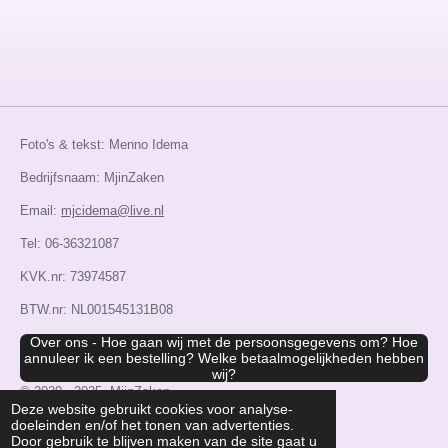
Foto's & tekst: Menno Idema
Bedrijfsnaam: MjinZaken
Email:
mjcidema@live.nl
Tel: 06-36321087
KVK.nr: 73974587
BTW.nr: NL001545131B08
Over ons - Hoe gaan wij met de persoonsgegevens om? Hoe
annuleer ik een bestelling? Welke betaalmogelijkheden hebben
wij?
© 2020 - 2025. MjinZaken
Deze website gebruikt cookies voor analyse-
Powered by
JouwWeb
doeleinden en/of het tonen van advertenties.
Door gebruik te blijven maken van de site gaat u