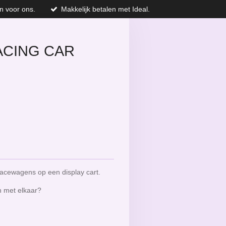
n voor ons.
Makkelijk betalen met Ideal.
ACING CAR
racewagens op een display cart.
n met elkaar?