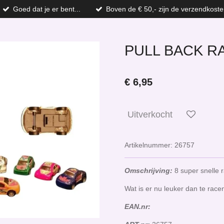
Goed dat je er bent...
Boven de € 50,- zijn de verzendkoste
PULL BACK R
€ 6,95
Uitverkocht
Artikelnummer:
26757
Omschrijving:
8 super snelle 
Wat is er nu leuker dan te race
EAN.nr: