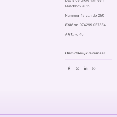
Dat is de grote van een
Matchbox auto.
Nummer 48 van de 250
EAN.nr:
074299 057854
ART.nr:
48
Onmiddellijk leverbaar
D
D
S
D
e
e
h
e
l
e
a
l
e
l
r
e
n
e
n