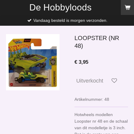
De Hobbyloods
Ga
direct
naar
Vandaag besteld is morgen verzonden.
de
hoofdinhoud
LOOPSTER (NR
48)
€ 3,95
Uitverkocht
Artikelnummer:
48
Hotwheels modellen
Loopster nr 48 en de schaal
van dit modelletje is 3 inch.