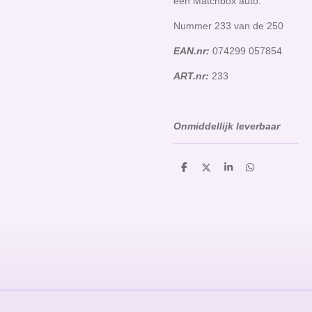
een Matchbox auto.
Nummer 233 van de 250
EAN.nr:
074299 057854
ART.nr:
233
Onmiddellijk leverbaar
D
D
S
D
e
e
h
e
l
e
a
l
e
l
r
e
n
e
n