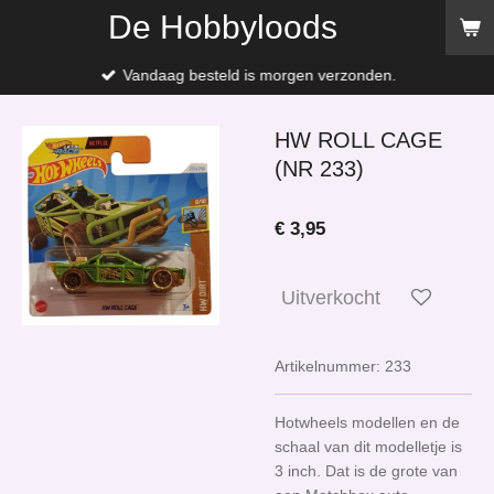
De Hobbyloods
Ga
direct
naar
Vandaag besteld is morgen verzonden.
de
hoofdinhoud
HW ROLL CAGE
(NR 233)
€ 3,95
Uitverkocht
Artikelnummer:
233
Hotwheels modellen en de
schaal van dit modelletje is
3 inch. Dat is de grote van