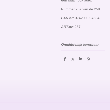
een Matchbox auto.
Nummer 237 van de 250
EAN.nr:
074299 057854
ART.nr:
237
Onmiddellijk leverbaar
D
D
S
D
e
e
h
e
l
e
a
l
e
l
r
e
n
e
n