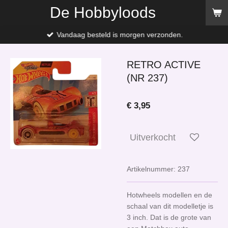
De Hobbyloods
Ga
direct
naar
Vandaag besteld is morgen verzonden.
de
hoofdinhoud
RETRO ACTIVE
(NR 237)
€ 3,95
Uitverkocht
Artikelnummer:
237
Hotwheels modellen en de
schaal van dit modelletje is
3 inch. Dat is de grote van