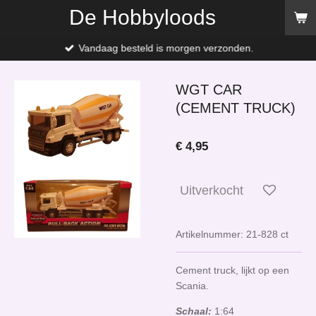
De Hobbyloods
Ga
direct
naar
Vandaag besteld is morgen verzonden.
de
hoofdinhoud
WGT CAR
(CEMENT TRUCK)
€ 4,95
Uitverkocht
Artikelnummer:
21-828 ct
Cement truck, lijkt op een
Scania.
Schaal:
1:64