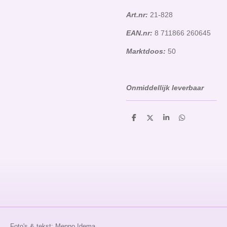
Art.nr:
21-828
EAN.nr:
8 711866 260645
Marktdoos:
50
Onmiddellijk leverbaar
D
D
S
D
e
e
h
e
l
e
a
l
e
l
r
e
n
e
n
Foto's & tekst: Menno Idema