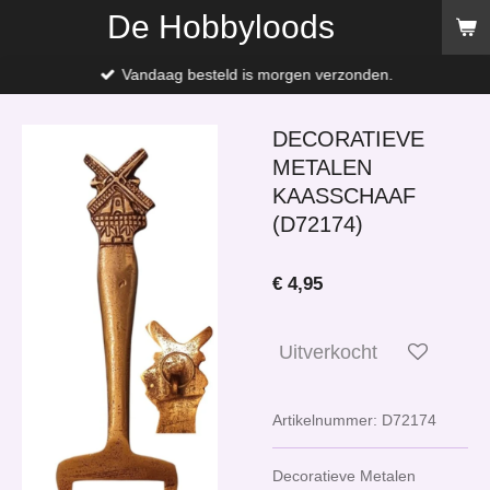
De Hobbyloods
Ga
direct
naar
Vandaag besteld is morgen verzonden.
de
hoofdinhoud
DECORATIEVE
METALEN
KAASSCHAAF
(D72174)
€ 4,95
Uitverkocht
Artikelnummer:
D72174
Decoratieve Metalen