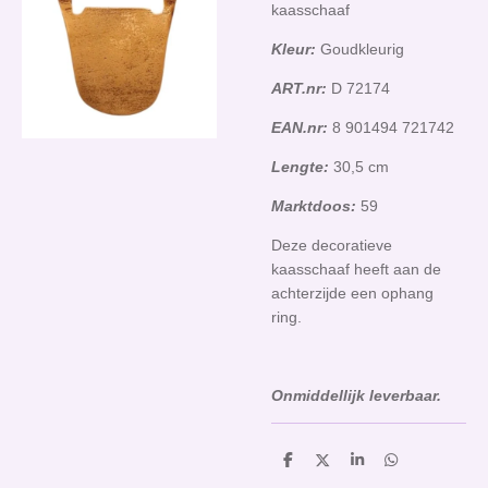
kaasschaaf
Kleur:
Goudkleurig
ART.nr:
D 72174
EAN.nr:
8 901494 721742
Lengte:
30,5 cm
Marktdoos:
59
Deze decoratieve
kaasschaaf heeft aan de
achterzijde een ophang
ring.
Onmiddellijk leverbaar.
D
D
S
D
e
e
h
e