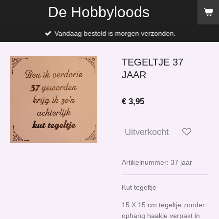
De Hobbyloods
Ga
direct
naar
Vandaag besteld is morgen verzonden.
de
hoofdinhoud
TEGELTJE 37
JAAR
€ 3,95
Uitverkocht
Artikelnummer:
37 jaar
Kut tegeltje
15 X 15 cm tegeltje zonder
ophang haakje verpakt in