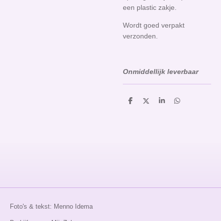
een plastic zakje.
Wordt goed verpakt
verzonden.
Onmiddellijk leverbaar
D
D
S
D
e
e
h
e
l
e
a
l
e
l
r
e
n
e
n
Foto's & tekst: Menno Idema