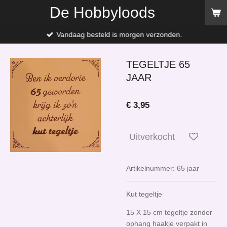
De Hobbyloods
Ga
direct
naar
Vandaag besteld is morgen verzonden.
de
hoofdinhoud
TEGELTJE 65
JAAR
€ 3,95
Uitverkocht
Artikelnummer:
65 jaar
Kut tegeltje
15 X 15 cm tegeltje zonder
ophang haakje verpakt in