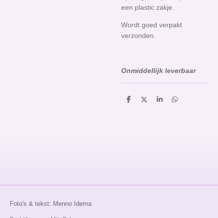
een plastic zakje.
Wordt goed verpakt
verzonden.
Onmiddellijk leverbaar
D
D
S
D
e
e
h
e
l
e
a
l
e
l
r
e
n
e
n
Foto's & tekst: Menno Idema