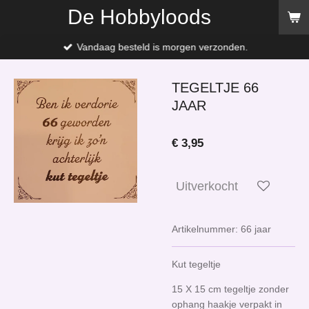
De Hobbyloods
Ga
direct
naar
Vandaag besteld is morgen verzonden.
de
hoofdinhoud
TEGELTJE 66
JAAR
€ 3,95
Uitverkocht
Artikelnummer:
66 jaar
Kut tegeltje
15 X 15 cm tegeltje zonder
ophang haakje verpakt in