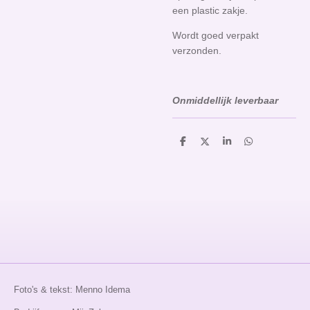
een plastic zakje.
Wordt goed verpakt
verzonden.
Onmiddellijk leverbaar
D
D
S
D
e
e
h
e
l
e
a
l
e
l
r
e
n
e
n
Foto's & tekst: Menno Idema