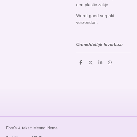
een plastic zakje.
Wordt goed verpakt
verzonden.
Onmiddellijk leverbaar
D
D
S
D
e
e
h
e
l
e
a
l
e
l
r
e
n
e
n
Foto's & tekst: Menno Idema