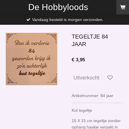
De Hobbyloods
Ga
direct
naar
Vandaag besteld is morgen verzonden.
de
hoofdinhoud
TEGELTJE 84
JAAR
€ 3,95
Uitverkocht
Artikelnummer:
84 jaar
Kut tegeltje
15 X 15 cm tegeltje zonder
ophang haakje verpakt in