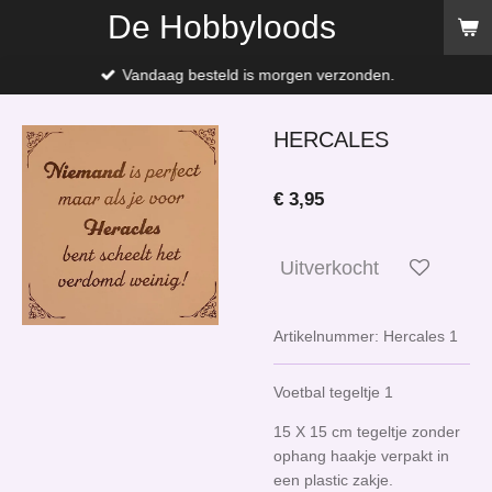
De Hobbyloods
Ga
direct
naar
Vandaag besteld is morgen verzonden.
de
hoofdinhoud
HERCALES
€ 3,95
Uitverkocht
Artikelnummer:
Hercales 1
Voetbal tegeltje 1
15 X 15 cm tegeltje zonder
ophang haakje verpakt in
een plastic zakje.