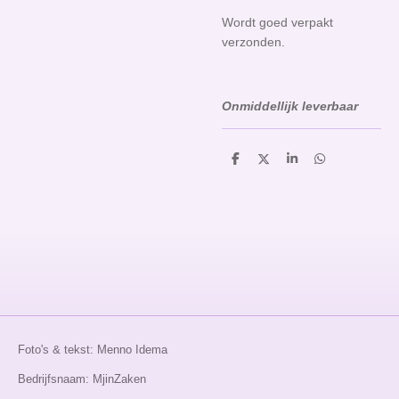
Wordt goed verpakt
verzonden.
Onmiddellijk leverbaar
D
D
S
D
e
e
h
e
l
e
a
l
e
l
r
e
n
e
n
Foto's & tekst: Menno Idema
Bedrijfsnaam: MjinZaken