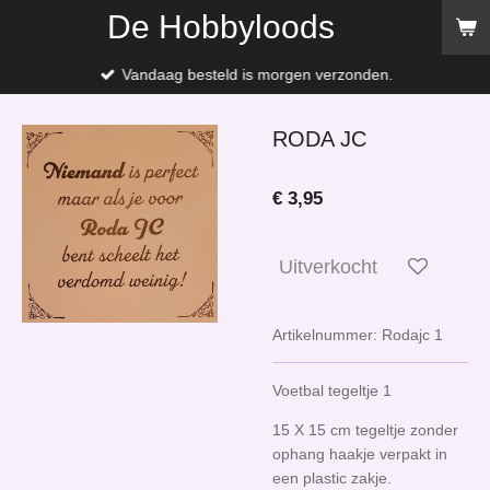
De Hobbyloods
Ga
direct
naar
Vandaag besteld is morgen verzonden.
de
hoofdinhoud
RODA JC
€ 3,95
Uitverkocht
Artikelnummer:
Rodajc 1
Voetbal tegeltje 1
15 X 15 cm tegeltje zonder
ophang haakje verpakt in
een plastic zakje.