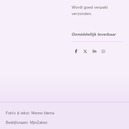
Wordt goed verpakt
verzonden.
Onmiddellijk leverbaar
D
D
S
D
e
e
h
e
l
e
a
l
e
l
r
e
n
e
n
Foto's & tekst: Menno Idema
Bedrijfsnaam: MjinZaken