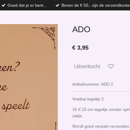
Goed dat je er bent...
Boven de € 50,- zijn de verzendkoste
ADO
€ 3,95
Uitverkocht
Artikelnummer:
ADO 2
Voetbal tegeltje 2
15 X 15 cm tegeltje zonder oph
zakje.
Wordt goed verpakt verzonden