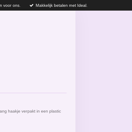
n voor ons.
Makkelijk betalen met Ideal.
ang haakje verpakt in een plastic
.