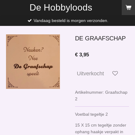
De Hobbyloods
Ga
direct
naar
Vandaag besteld is morgen verzonden.
de
hoofdinhoud
DE GRAAFSCHAP
€ 3,95
Uitverkocht
Artikelnummer:
Graafschap
2
Voetbal tegeltje 2
15 X 15 cm tegeltje zonder
ophang haakje verpakt in