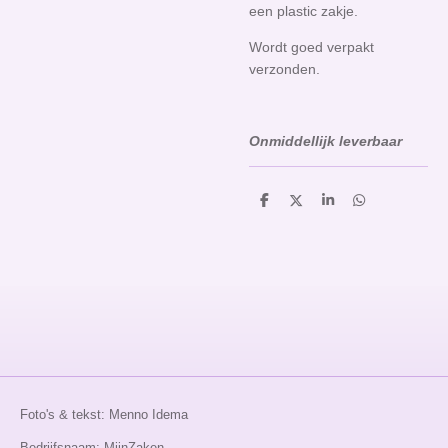
een plastic zakje.
Wordt goed verpakt
verzonden.
Onmiddellijk leverbaar
D
D
S
D
e
e
h
e
l
e
a
l
e
l
r
e
n
e
n
Foto's & tekst: Menno Idema
Bedrijfsnaam: MjinZaken