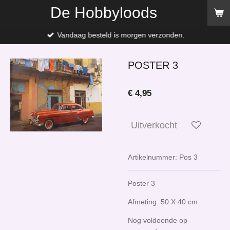
De Hobbyloods
Ga
direct
naar
Vandaag besteld is morgen verzonden.
de
hoofdinhoud
POSTER 3
€ 4,95
Uitverkocht
Artikelnummer:
Pos 3
Poster 3
Afmeting: 50 X 40 cm
Nog voldoende op