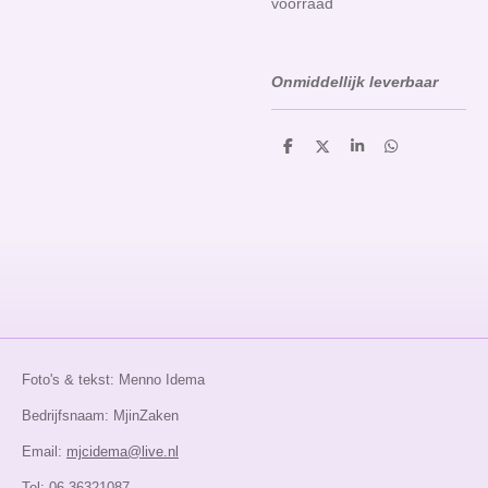
voorraad
Onmiddellijk leverbaar
D
D
S
D
e
e
h
e
l
e
a
l
e
l
r
e
n
e
n
Foto's & tekst: Menno Idema
Bedrijfsnaam: MjinZaken
Email:
mjcidema@live.nl
Tel: 06-36321087