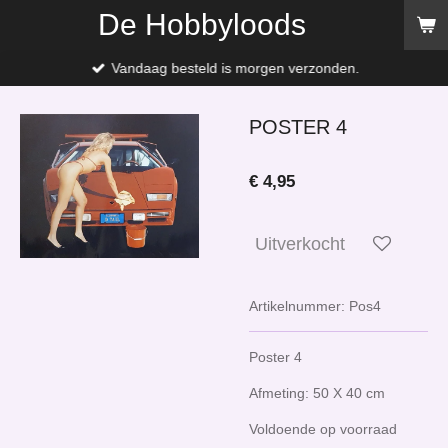
De Hobbyloods
Ga
direct
naar
Vandaag besteld is morgen verzonden.
de
hoofdinhoud
POSTER 4
€ 4,95
Uitverkocht
Artikelnummer:
Pos4
Poster 4
Afmeting: 50 X 40 cm
Voldoende op voorraad