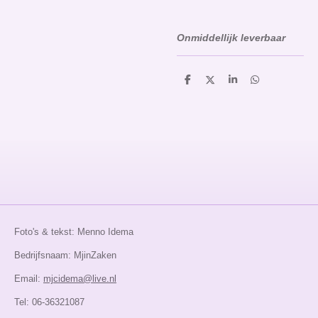
Onmiddellijk leverbaar
D
D
S
D
e
e
h
e
l
e
a
l
e
l
r
e
n
e
n
Foto's & tekst: Menno Idema
Bedrijfsnaam: MjinZaken
Email:
mjcidema@live.nl
Tel: 06-36321087