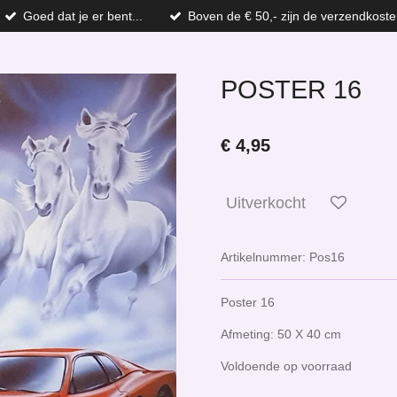
Goed dat je er bent...
Boven de € 50,- zijn de verzendkoste
POSTER 16
€ 4,95
Uitverkocht
Artikelnummer:
Pos16
Poster 16
Afmeting: 50 X 40 cm
Voldoende op voorraad